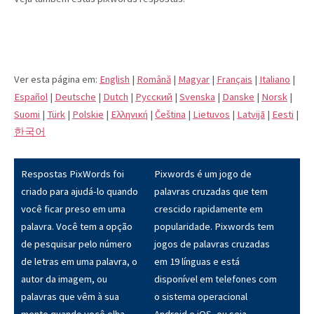
Ver esta página em:
English
|
Română
|
Magyar
|
Français
|
Italiano
|
Español
|
Deutsche
|
Dutch
|
Pусский
|
Svenska
|
Danske
|
Norsk
|
Suomi
|
Türk
|
Polskie
|
Eλληνική
|
Čeština
|
Lietuvos
|
Latvijā
|
Eesti
|
한국어
Respostas PixWords foi
Pixwords é um jogo de
criado para ajudá-lo quando
palavras cruzadas que tem
você ficar preso em uma
crescido rapidamente em
palavra. Você tem a opção
popularidade. Pixwords tem
de pesquisar pelo número
jogos de palavras cruzadas
de letras em uma palavra, o
em 19 línguas e está
autor da imagem, ou
disponível em telefones com
palavras que vêm à sua
o sistema operacional
mente quando você olha
Android e iOS, ou seja,