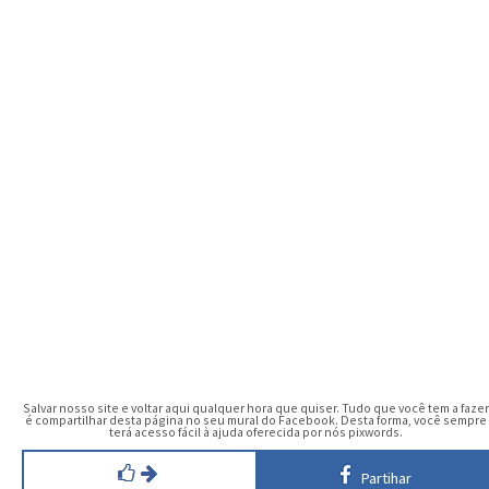
Salvar nosso site e voltar aqui qualquer hora que quiser. Tudo que você tem a fazer
é compartilhar desta página no seu mural do Facebook. Desta forma, você sempre
terá acesso fácil à ajuda oferecida por nós pixwords.
Partihar