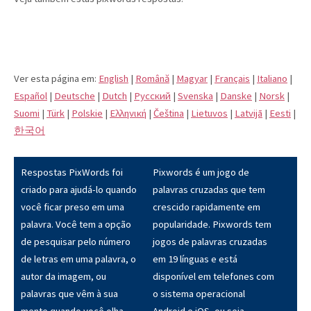
Ver esta página em:
English
|
Română
|
Magyar
|
Français
|
Italiano
|
Español
|
Deutsche
|
Dutch
|
Pусский
|
Svenska
|
Danske
|
Norsk
|
Suomi
|
Türk
|
Polskie
|
Eλληνική
|
Čeština
|
Lietuvos
|
Latvijā
|
Eesti
|
한국어
Respostas PixWords foi
Pixwords é um jogo de
criado para ajudá-lo quando
palavras cruzadas que tem
você ficar preso em uma
crescido rapidamente em
palavra. Você tem a opção
popularidade. Pixwords tem
de pesquisar pelo número
jogos de palavras cruzadas
de letras em uma palavra, o
em 19 línguas e está
autor da imagem, ou
disponível em telefones com
palavras que vêm à sua
o sistema operacional
mente quando você olha
Android e iOS, ou seja,