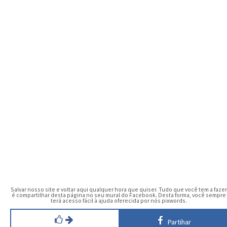
Salvar nosso site e voltar aqui qualquer hora que quiser. Tudo que você tem a fazer
é compartilhar desta página no seu mural do Facebook. Desta forma, você sempre
terá acesso fácil à ajuda oferecida por nós pixwords.
Partihar