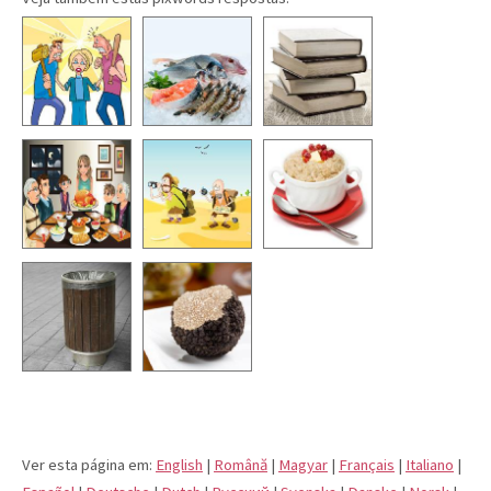
Ver esta página em:
English
|
Română
|
Magyar
|
Français
|
Italiano
|