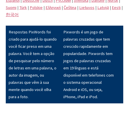
Español
|
Deutsche
|
Dutch
|
Pусский
|
Svenska
|
Danske
|
Norsk
|
Suomi
|
Türk
|
Polskie
|
Eλληνική
|
Čeština
|
Lietuvos
|
Latvijā
|
Eesti
|
한국어
Respostas PixWords foi
Pixwords é um jogo de
criado para ajudá-lo quando
palavras cruzadas que tem
você ficar preso em uma
crescido rapidamente em
palavra. Você tem a opção
popularidade. Pixwords tem
de pesquisar pelo número
jogos de palavras cruzadas
de letras em uma palavra, o
em 19 línguas e está
autor da imagem, ou
disponível em telefones com
palavras que vêm à sua
o sistema operacional
mente quando você olha
Android e iOS, ou seja,
para a foto.
iPhone, iPad e iPod.