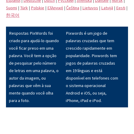
Español
|
Deutsche
|
Dutch
|
Pусский
|
Svenska
|
Danske
|
Norsk
|
Suomi
|
Türk
|
Polskie
|
Eλληνική
|
Čeština
|
Lietuvos
|
Latvijā
|
Eesti
|
한국어
Respostas PixWords foi
Pixwords é um jogo de
criado para ajudá-lo quando
palavras cruzadas que tem
você ficar preso em uma
crescido rapidamente em
palavra. Você tem a opção
popularidade. Pixwords tem
de pesquisar pelo número
jogos de palavras cruzadas
de letras em uma palavra, o
em 19 línguas e está
autor da imagem, ou
disponível em telefones com
palavras que vêm à sua
o sistema operacional
mente quando você olha
Android e iOS, ou seja,
para a foto.
iPhone, iPad e iPod.