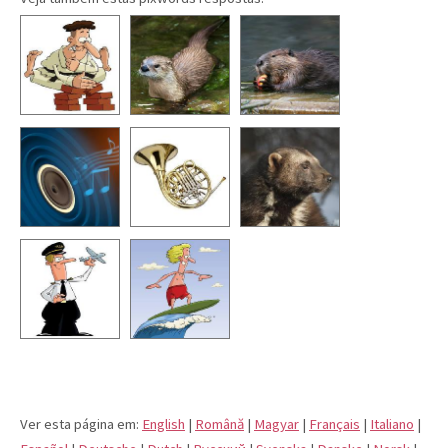
Ver esta página em:
English
|
Română
|
Magyar
|
Français
|
Italiano
|