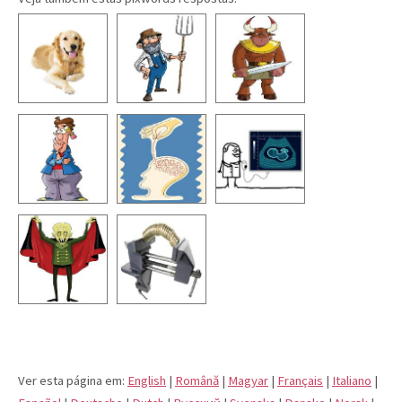
Ver esta página em:
English
|
Română
|
Magyar
|
Français
|
Italiano
|