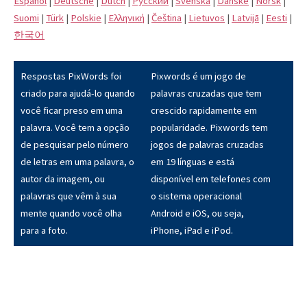
Español
|
Deutsche
|
Dutch
|
Pусский
|
Svenska
|
Danske
|
Norsk
|
Suomi
|
Türk
|
Polskie
|
Eλληνική
|
Čeština
|
Lietuvos
|
Latvijā
|
Eesti
|
한국어
Respostas PixWords foi
Pixwords é um jogo de
criado para ajudá-lo quando
palavras cruzadas que tem
você ficar preso em uma
crescido rapidamente em
palavra. Você tem a opção
popularidade. Pixwords tem
de pesquisar pelo número
jogos de palavras cruzadas
de letras em uma palavra, o
em 19 línguas e está
autor da imagem, ou
disponível em telefones com
palavras que vêm à sua
o sistema operacional
mente quando você olha
Android e iOS, ou seja,
para a foto.
iPhone, iPad e iPod.